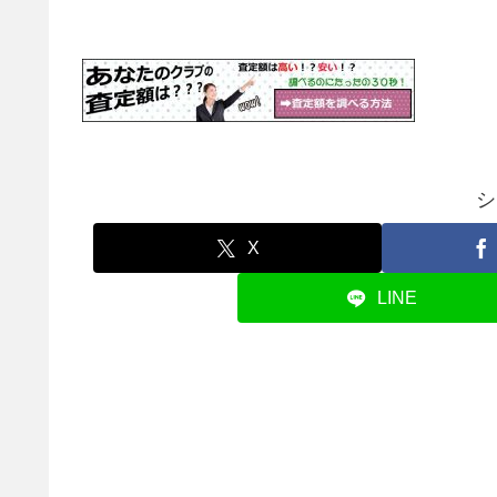
シ
X
LINE