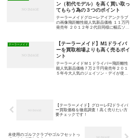
てもらう為の３つのポイン...
ン（初代モデル）を高く買い取っ
てもらう為の３つのポイント
テーラーメイドグローレアイアンクラブ
の画像飛距離性能人気新品価格 １１万円
発売年 ２０１２年２代目同様に幅広ソー
ルで大型キャビティーの初代グローレア
イアンを高く売る為の３つのポイントを
紹介します。
【テーラーメイド】M1ドライバ
テーラーメイド
ーを買取相場よりも高く売るポイ
ント
テーラーメイドＭ１ドライバー飛距離性
能人気新品価格７万２千円発売年２０１
５年今大人気のジェイソン・デイが使用
しているテーラーメイドのフラッグシッ
プモデルＭ１ドライバーを買取相場より
も高く売るポイントを紹介します。
【テーラーメイド】グローレF2ドライバ
ー買取価格を徹底調査！高く売りたい方
要チェックです！
未使用のゴルフクラブやゴルフセットっ