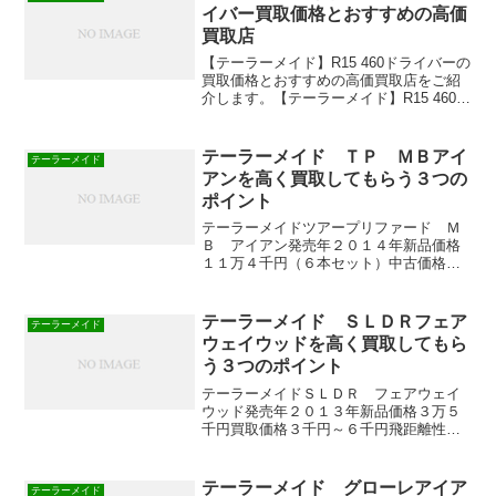
【買取価格】¥...
イバー買取価格とおすすめの高価
買取店
【テーラーメイド】R15 460ドライバーの
買取価格とおすすめの高価買取店をご紹
介します。【テーラーメイド】R15 460ド
ライバーの買取価格【2016年2月の買取価
格】【テーラーメイド】R15 460ドライバ
ーの買取価格は平均すると￥13...
テーラーメイド ＴＰ ＭＢアイ
テーラーメイド
アンを高く買取してもらう３つの
ポイント
テーラーメイドツアープリファード Ｍ
Ｂ アイアン発売年２０１４年新品価格
１１万４千円（６本セット）中古価格２
万５千円～４万２千円（６本セット）買
取価格１万７千円～２万９千円（６本セ
ット）飛距離性能人気＊中古価格、買取
テーラーメイド ＳＬＤＲフェア
テーラーメイド
価格は２０１６年２月の参...
ウェイウッドを高く買取してもら
う３つのポイント
テーラーメイドＳＬＤＲ フェアウェイ
ウッド発売年２０１３年新品価格３万５
千円買取価格３千円～６千円飛距離性能
人気 強く振ってもふけ上がらないパワ
ーヒッター向け、テーラーメイド ＳＬ
ＤＲ フェアウェイウッドを高く買取し
テーラーメイド グローレアイア
テーラーメイド