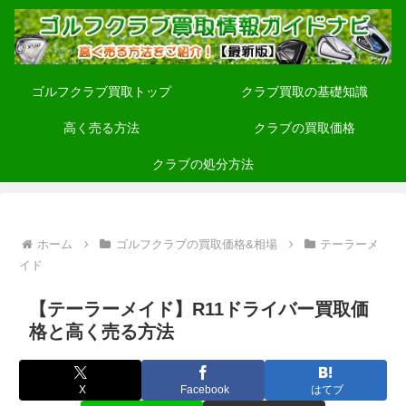
ゴルフクラブ買取トップ
クラブ買取の基礎知識
高く売る方法
クラブの買取価格
クラブの処分方法
ホーム
ゴルフクラブの買取価格&相場
テーラーメ
イド
【テーラーメイド】R11ドライバー買取価
格と高く売る方法
X
Facebook
はてブ