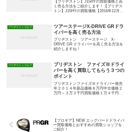
【ブリヂストン】J15HYの買取価格と高
く売る方法をご紹介します！【ブリヂス
トン】J15HYの買取価格【2016年12月に
ゴルフクラブ買取専門店での買取価格】
■【ゴルフダイジェスト・オンライン】
￥5,500円～￥8,000円GDOポイントで...
ツアーステージX-DRIVE GRドラ
ブリヂストンゴルフ
イバーを高く売る方法
ブリヂストン ツアーステージ X-
DRIVE GR ドライバーを高く売る方法を
紹介しますね！
ブリヂストン ファイズⅢドライ
ブリヂストンゴルフ
バーを高く買取してもらう３つの
ポイント
ブリヂストンファイズⅢドライバー発売
年２０１４年新品価格８万円中古価格２
万円～３万３千円買取価格１万４千円～
２万３千円飛距離性能人気＊中古価格、
買取価格は２０１６年２月の参考価格で
す。 ボールのつかまり具合が抜群に良
いブリヂストン ファイズ...
【プロギア】NEW エッグバードドライバ
ー買取価格とおすすめの買取ショップを
ご紹介！