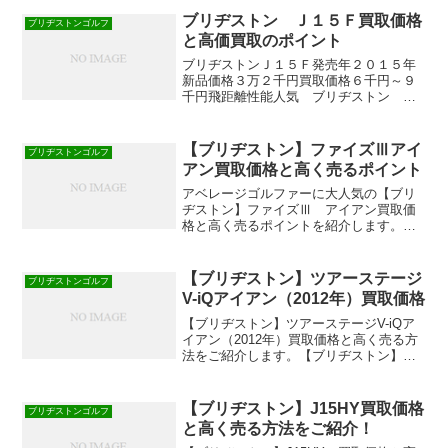
ブリヂストン Ｊ１５Ｆ買取価格
ブリヂストンゴルフ
と高価買取のポイント
ブリヂストンＪ１５Ｆ発売年２０１５年
新品価格３万２千円買取価格６千円～９
千円飛距離性能人気 ブリヂストン Ｊ
１５Ｆを高価買取してもらうなら中古シ
ョップよりもゴルフクラブ買取の専門店
がおすすめです！
【ブリヂストン】ファイズⅢアイ
ブリヂストンゴルフ
アン買取価格と高く売るポイント
アベレージゴルファーに大人気の【ブリ
ヂストン】ファイズⅢ アイアン買取価
格と高く売るポイントを紹介します。ブ
リヂストンファイズⅢ アイアン発売年
2014年新品価格￥110,000円（5本セッ
ト）中古価格￥37,000円～￥60,000円
【ブリヂストン】ツアーステージ
ブリヂストンゴルフ
（5...
V-iQアイアン（2012年）買取価格
【ブリヂストン】ツアーステージV-iQア
イアン（2012年）買取価格と高く売る方
法をご紹介します。【ブリヂストン】ツ
アーステージV-iQアイアン（2012年）買
取価格￥12,000円から￥22,000円買取価
格は2016年2月の参考価格です...
【ブリヂストン】J15HY買取価格
ブリヂストンゴルフ
と高く売る方法をご紹介！