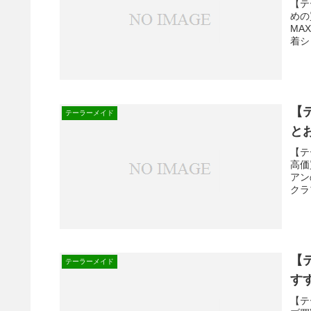
【テ
めの
MA
着シ
【
テーラーメイド
と
【テ
高価
アン
クラ
【
テーラーメイド
す
【テ