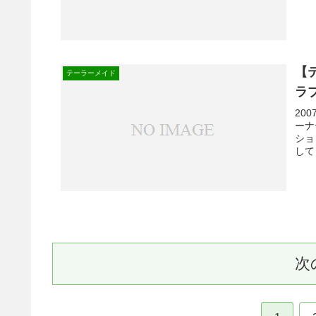
【
テーラーメイド
ラ
20
ーナ
ショ
して
次