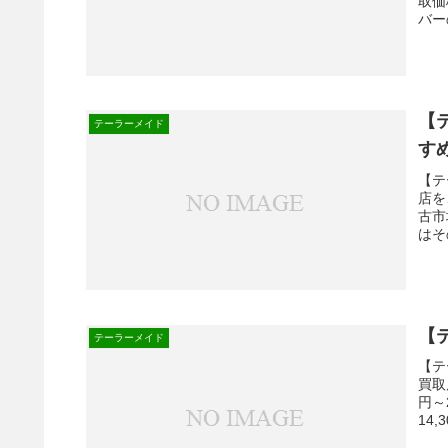
取価
バー
【
テーラーメイド
す
【テ
店を
古市
はそ
【
テーラーメイド
【テ
買取
円～
14,