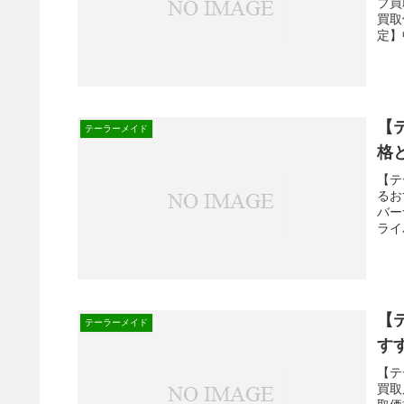
ブ買
買取
定】
【
テーラーメイド
格
【テ
るお
バー
ライ
【
テーラーメイド
す
【テ
買取