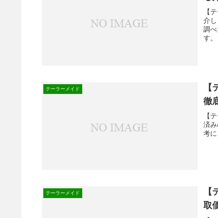
【テ
介し
調べ
す。
【
テーラーメイド
徹
【テ
済み
考に
【
テーラーメイド
取