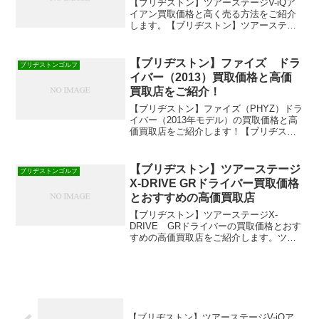
【ブリヂストン】ツアーステージV-iQア
イアン買取価格と高く売る方法をご紹介
します。【ブリヂストン】ツアーステー
ジV-iQアイアン買取価格￥9,000円～
￥16,000円（5番アイアンからPWの6本セ
ット）装着シャフト：GS85買取価格は
【ブリヂストン】ファイズ ドラ
ブリヂストンゴルフ
2...
イバー（2013）買取価格と高価
買取店をご紹介！
【ブリヂストン】ファイズ（PHYZ）ドラ
イバー（2013年モデル）の買取価格と高
価買取店をご紹介します！【ブリヂスト
ン】ファイズドライバー買取価格【ブリ
ヂストン】ファイズドライバーの買取価
格を人気のある高価買取店で調べてみま
【ブリヂストン】ツアーステージ
ブリヂストンゴルフ
した。これから売...
X-DRIVE GRドライバー買取価格
とおすすめの高価買取店
【ブリヂストン】ツアーステージX-
DRIVE GRドライバーの買取価格とおす
すめの高価買取店をご紹介します。ツア
ーステージX-DRIVE GRドライバーの買
取価格【2016年2月の買取価格】ツアース
テージX-DRIVE GRドライバーの買取...
【ブリヂストン】ツアーステージV-iQア