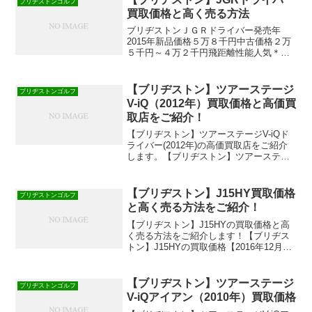
ブリヂストンゴルフ
買取価格と高く売る方法
ブリヂストンＪＧＲドライバー発売年
2015年新品価格５万８千円中古価格２万
５千円～４万２千円飛距離性能人気＊中
古価格は２０１６年６月の参考価格で
す。【ブリヂストン】ＪＧＲドライバー
の買取価格と高く売る方法を紹介します
【ブリヂストン】ツアーステージ
ブリヂストンゴルフ
ね！【ブリヂストン】JG...
V-iQ（2012年）買取価格と高価買
取店をご紹介！
【ブリヂストン】ツアーステージV-iQド
ライバー(2012年)の高価買取店をご紹介
します。【ブリヂストン】ツアーステー
ジV-iQ（2012年）買取価格人気のある買
取店で買取価格を比較してみたので参考
にしてみて下さい。中古クラブ買取ゴル
【ブリヂストン】J15HY買取価格
ブリヂストンゴルフ
フエー...
と高く売る方法をご紹介！
【ブリヂストン】J15HYの買取価格と高
く売る方法をご紹介します！【ブリヂス
トン】J15HYの買取価格【2016年12月に
ゴルフクラブ買取専門店での買取価格】
■【ゴルフダイジェスト・オンライン】
￥5,500円～￥8,000円GDOポイントで...
【ブリヂストン】ツアーステージ
ブリヂストンゴルフ
V-iQアイアン（2010年）買取価格