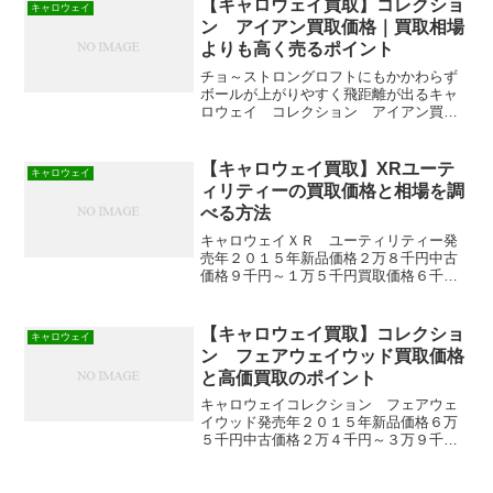
【キャロウェイ買取】コレクショ
キャロウェイ
￥8...
ン アイアン買取価格｜買取相場
よりも高く売るポイント
チョ～ストロングロフトにもかかわらず
ボールが上がりやすく飛距離が出るキャ
ロウェイ コレクション アイアン買取
価格と高く売るポイントを紹介します！
【キャロウェイ買取】XRユーテ
キャロウェイ
ィリティーの買取価格と相場を調
べる方法
キャロウェイＸＲ ユーティリティー発
売年２０１５年新品価格２万８千円中古
価格９千円～１万５千円買取価格６千円
～１万円飛距離性能人気＊中古価格、買
取価格は２０１６年２月の参考価格で
す。 ボールがつかまらない初中級者で
【キャロウェイ買取】コレクショ
キャロウェイ
もやさしく飛ばせるキャロウ...
ン フェアウェイウッド買取価格
と高価買取のポイント
キャロウェイコレクション フェアウェ
イウッド発売年２０１５年新品価格６万
５千円中古価格２万４千円～３万９千円
買取価格１万６千円～２万７千円飛距離
性能 人気 ＊中古価格、買取価格は２０１
６年２月の参考価格です。 キャロウェ