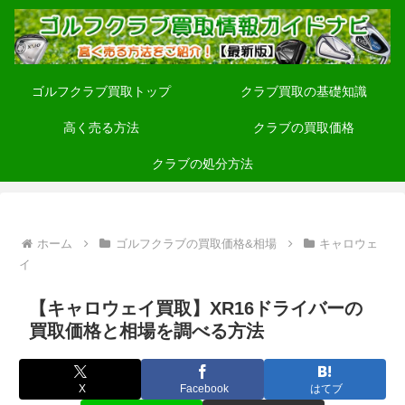
ゴルフクラブ買取トップ
クラブ買取の基礎知識
高く売る方法
クラブの買取価格
クラブの処分方法
ホーム
ゴルフクラブの買取価格&相場
キャロウェ
イ
【キャロウェイ買取】XR16ドライバーの
買取価格と相場を調べる方法
X
Facebook
はてブ