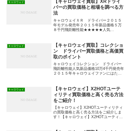
【キャロウェイ買取】XRドライ
キャロウェイ
バーの買取価格と相場を調べる方
法
キャロウェイＸＲ ドライバー２０１５
年モデル発売年２０１５年新品価格５万
８千円飛距離性能★★★★★人気
★★★★★ ロースピンで大きな飛びを
実現したキャロウェイXRドライバー
2015年モデルの買取価格と相場を調べる
【キャロウェイ買取】コレクショ
キャロウェイ
方法をご紹介します。
ン ドライバー買取価格と高価買
取のポイント
キャロウェイコレクション ドライバー
飛距離性能人気新品価格10万4千円発売年
２０１５年キャロウェイファンにはたま
らない１本のキャロウェイ コレクショ
ンドライバー買取価格と高価買取のポイ
ントを紹介します。
【キャロウェイ】X2HOTユーテ
キャロウェイ
ィリティ買取価格と高く売る方法
をご紹介！
【キャロウェイ】X2HOTユーティリティ
の買取価格と高く売る方法をご紹介しま
す！【キャロウェイ】X2HOTユーティリ
ティの買取価格『2016年12月のゴルフク
ラブ買取専門店の買取価格』■【ゴルフダ
イジェスト・オンライン】￥6,000円～