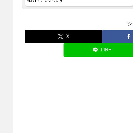
シ
X
LINE