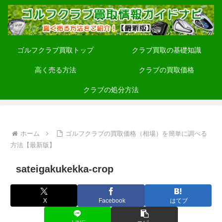
ゴルフクラブ買取トップ
クラブ買取の基礎知識
高く売る方法
クラブの買取価格
クラブの処分方法
ホーム
ゴルフクラブの買取価格（相場）を簡単に調べる
方法【最新版】
sateigakukekka-crop
X
Facebook
はてブ