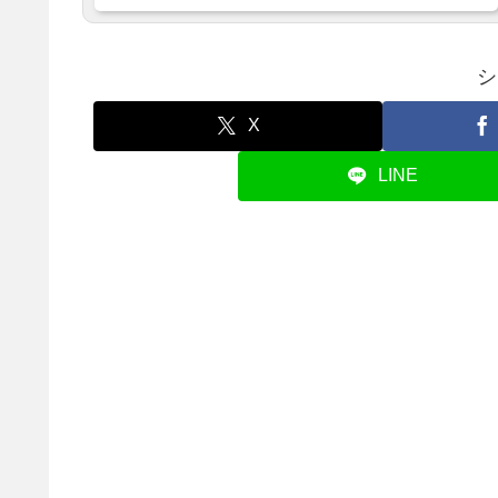
シ
X
LINE