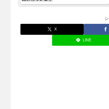
シ
X
LINE