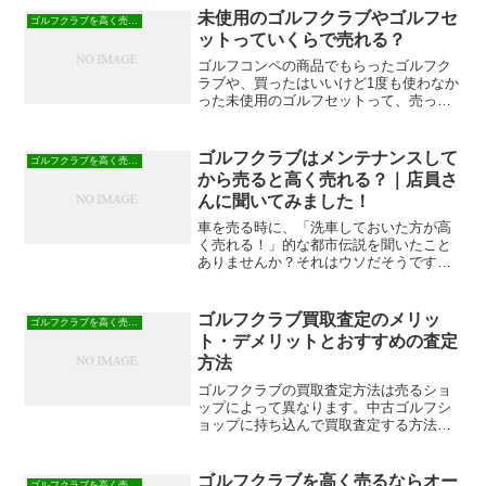
程度AとかBと言うのは、ゴルフクラブの
未使用のゴルフクラブやゴルフセ
ゴルフクラブを高く売る方法
状態によって分けられるラン...
ットっていくらで売れる？
ゴルフコンペの商品でもらったゴルフク
ラブや、買ったはいいけど1度も使わなか
った未使用のゴルフセットって、売った
らいくらになると思いますか？調べてみ
たら、意外と高く売れるんです！
ゴルフクラブはメンテナンスして
ゴルフクラブを高く売る方法
から売ると高く売れる？｜店員さ
んに聞いてみました！
車を売る時に、「洗車しておいた方が高
く売れる！」的な都市伝説を聞いたこと
ありませんか？それはウソだそうです。
洗車してから売る方が、傷やへこみが見
つけやすい為、より「リアルな買取価格
が出せる」＝「買取価格が良くなる」と
ゴルフクラブ買取査定のメリッ
ゴルフクラブを高く売る方法
いう事らしいです。
ト・デメリットとおすすめの査定
方法
ゴルフクラブの買取査定方法は売るショ
ップによって異なります。中古ゴルフシ
ョップに持ち込んで買取査定する方法。
リサイクルショップや質屋でメール査定
や電話で買取査定する方法。ゴルフクラ
ブ買取専門店で事前査定を利用して買取
ゴルフクラブを高く売るならオー
ゴルフクラブを高く売る方法