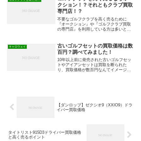
査定する方法。どの買取査...
クション！？それともクラブ買取
専門店！？
不要なゴルフクラブを高く売るために
『オークション』や『ゴルフクラブ買取
の専門店』を利用している方は多いと思
います。新しいモデルのクラブで状態が
良ければ、高く売れるのはオークション
だと思いますが、送料や手数料の事を考
古いゴルフセットの買取価格は数
キャロウェイ
えると一概にオークションが...
百円？調べてみました！
10年以上前に発売された古いゴルフセッ
トやアイアンセットは買取を断られた
り、買取価格が数百円なんてイメージが
ありますが、実際にはいくらぐらいにな
るのか調べてみました。2005年に発売に
発売された古いアイアンセットの【キャ
ロウェイ】Xツアーア...
【ダンロップ】ゼクシオ9（XXIO9）ドラ
イバー買取価格
タイトリスト915D3ドライバー買取価格
と高く売るポイント