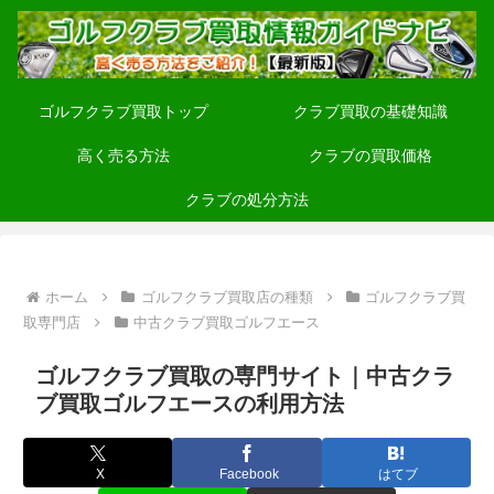
ゴルフクラブ買取トップ
クラブ買取の基礎知識
高く売る方法
クラブの買取価格
クラブの処分方法
ホーム
ゴルフクラブ買取店の種類
ゴルフクラブ買
取専門店
中古クラブ買取ゴルフエース
ゴルフクラブ買取の専門サイト｜中古クラ
ブ買取ゴルフエースの利用方法
X
Facebook
はてブ