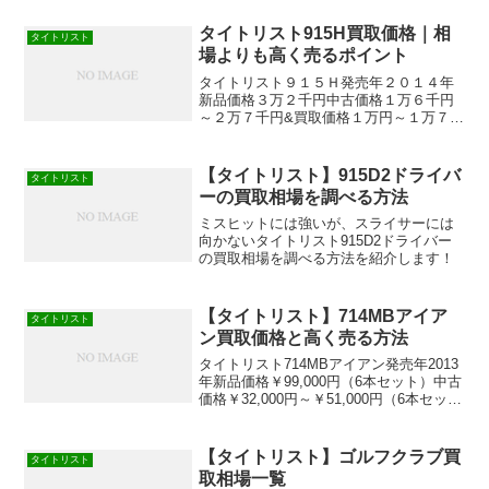
買取価格は2016年2月の参考価格です。
445㏄のミッドサイズで洋...
タイトリスト915H買取価格｜相
タイトリスト
場よりも高く売るポイント
タイトリスト９１５Ｈ発売年２０１４年
新品価格３万２千円中古価格１万６千円
～２万７千円&買取価格１万円～１万７千
円飛距離性能人気＊中古価格、買取価格
は２０１６年２月の参考価格です。 奥
行きのあるヘッドで適度なやさしさのタ
【タイトリスト】915D2ドライバ
タイトリスト
イトリスト915Hを買...
ーの買取相場を調べる方法
ミスヒットには強いが、スライサーには
向かないタイトリスト915D2ドライバー
の買取相場を調べる方法を紹介します！
【タイトリスト】714MBアイア
タイトリスト
ン買取価格と高く売る方法
タイトリスト714MBアイアン発売年2013
年新品価格￥99,000円（6本セット）中古
価格￥32,000円～￥51,000円（6本セッ
ト）買取価格￥22,000円～￥35,000円（6
本セット）飛距離性能人気＊中古価格、
買取価格は2016...
【タイトリスト】ゴルフクラブ買
タイトリスト
取相場一覧