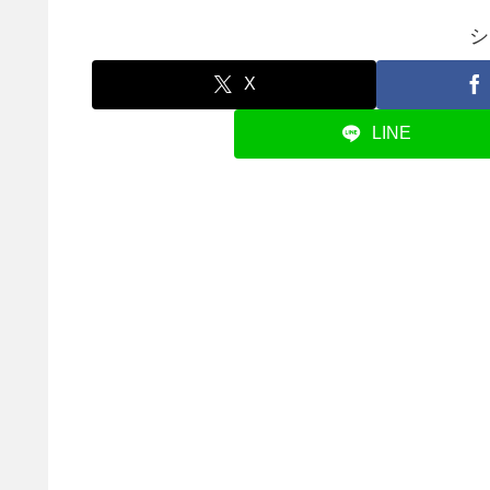
シ
X
LINE