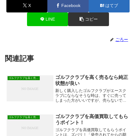
X
Facebook
はてブ
LINE
コピー
ごろー
関連記事
ゴルフクラブを高く売るなら純正
ゴルフクラブを高く売る方法
状態が良い
新しく購入したゴルフクラブがエースク
ラブにならなそうな時は、すぐに売って
しまった方がいいですが、売らないで使
用するなら、純正のままで使用した方が
売る時に高く買取してもらえます。ゴル
フクラブ買取で、重要なのは発売されて
ゴルフクラブを高価買取してもら
ゴルフクラブを高く売る方法
からの期間とゴルフクラブ...
うポイント！
ゴルフクラブを高価買取してもらうポイ
ントは、ズバリ！「発売されてからの期