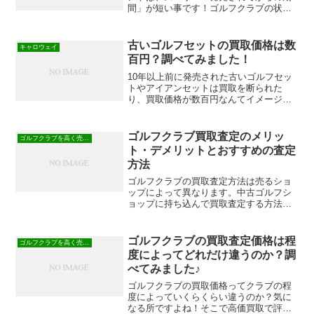
間」が短い事です！ゴルフクラブの状態
も買取価格に大きな影響がありますが、
とにかく発売されてからの期間が短い事
が高価買取してもらえる一番のポイント
古いゴルフセットの買取価格は数
キャロウェイ
です。
百円？調べてみました！
10年以上前に発売された古いゴルフセッ
トやアイアンセットは買取を断られた
り、買取価格が数百円なんてイメージが
ありますが、実際にはいくらぐらいにな
るのか調べてみました。2005年に発売に
発売された古いアイアンセットの【キャ
ゴルフクラブ買取査定のメリッ
ゴルフクラブを高く売る方法
ロウェイ】Xツアーア...
ト・デメリットとおすすめの査定
方法
ゴルフクラブの買取査定方法は売るショ
ップによって異なります。中古ゴルフシ
ョップに持ち込んで買取査定する方法。
リサイクルショップや質屋でメール査定
や電話で買取査定する方法。ゴルフクラ
ブ買取専門店で事前査定を利用して買取
ゴルフクラブの買取査定価格は程
ゴルフクラブを高く売る方法
査定する方法。どの買取査...
度によってどれだけ違うのか？調
べてみました♪
ゴルフクラブの買取価格ってクラブの程
度によっていくらくらい違うのか？気に
なる所ですよね！そこで高価買取で評判