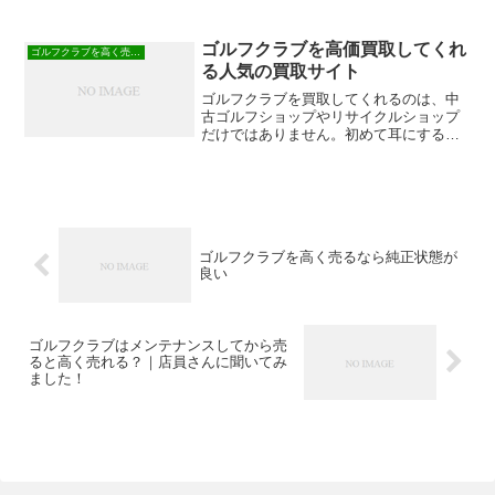
の「クラブ買取ゴルフエース」と
「GDO」で調べてみました。＊クラブの
程度AとかBと言うのは、ゴルフクラブの
ゴルフクラブを高価買取してくれ
ゴルフクラブを高く売る方法
状態によって分けられるラン...
る人気の買取サイト
ゴルフクラブを買取してくれるのは、中
古ゴルフショップやリサイクルショップ
だけではありません。初めて耳にする方
もいると思いますが、ゴルフクラブの買
取サイトとは、ゴルフクラブの買取に特
化した宅配買取店の事です。そんな買取
サイトの中でも買取査定が...
ゴルフクラブを高く売るなら純正状態が
良い
ゴルフクラブはメンテナンスしてから売
ると高く売れる？｜店員さんに聞いてみ
ました！