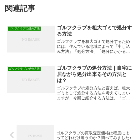
関連記事
ゴルフクラブを粗大ゴミで処分す
ゴルフクラブの処分方法
る方法
ゴルフクラブを粗大ゴミで処分するため
には、住んでいる地域によって「申し込
み方法」「処分方法」「処分にかかる費
用」が事なります！実際に「ゴルフクラ
ブを粗大ごみとして処分するのって何か
面倒」だと思われがちですが、そんなこ
ゴルフクラブの処分方法｜自宅に
ゴルフクラブの処分方法
とはありません。手続きか...
居ながら処分出来るその方法と
は？
ゴルフクラブの処分方法と言えば、粗大
ゴミとして処分する方法を考えてしまい
ますが、今回ご紹介する方法は、「ゴル
フクラブを買取してもらい処分する」方
法です。■昔付き合いでやっていたゴルフ
セットを処分したい■プレゼントでもらっ
たけど要らないから捨...
ゴルフクラブの買取査定価格は程度によ
ってどれだけ違うのか？調べてみました♪