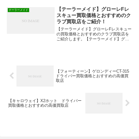
もらうよりも、ゴルフクラブの買取専門
店で買取してもらう方が断然高く売れま
【テーラーメイド】グローレFレ
テーラーメイド
すよ！
スキュー買取価格とおすすめのク
ラブ買取店をご紹介！
【テーラーメイド】グローレFレスキュー
の買取価格とおすすめのクラブ買取店を
ご紹介します。【テーラーメイド】グロ
ーレFレスキューの買取価格おすすめのゴ
ルフクラブ買取店の買取価格【2016年12
月に査定】中古クラブ買取ゴルフエース
【買取価格】¥...
【フォーティーン】ゲロンディーCT-315
ドライバー買取価格とおすすめの高価買
取店
【キャロウェイ】X2ホット ドライバー
買取価格とおすすめの高価買取店