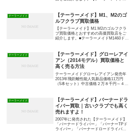
ロケットブレイズMAXアイアンおすすめ
の買取店での買取価格2016年12月の買取
価格装着シャフト：TM7-113（5番アイア
【テーラーメイド】M1、M2のゴ
テーラーメイド
ンからP...
ルフクラブ買取価格
【テーラーメイド】M1.M2のゴルフクラ
ブ買取価格とおすすめの高価買取店をご
紹介します。■テーラーメイドM1460ドラ
イバー￥24,100円～25,900円■テーラーメ
イドM1フェアウェイウッド￥13,300円～
14,300円■テーラーメイ...
【テーラーメイド】グローレアイ
テーラーメイド
アン（2014モデル）買取価格と
高く売る方法
テーラーメイドグローレアイアン発売年
2013年飛距離性能人気新品価格11万円
（5本セット）中古価格２万８千円～４万
４千円（5本セット）買取価格１万９千円
～３万円（5本セット）＊中古価格、買取
価格は２０１６年２月の参考価格です。
【テーラーメイド】バーナードラ
テーラーメイド
グローレとして...
イバー買取｜古いクラブでも高く
売れますよ！
2007年に発売された【テーラーメイド】
「バーナードライバー」「バーナーTPド
ライバー」「バーナードロードライバ
ー」買取なら、中古ショップで買取して