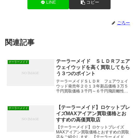
LINE
コピー
ごろー
関連記事
テーラーメイド ＳＬＤＲフェア
テーラーメイド
ウェイウッドを高く買取してもら
う３つのポイント
テーラーメイドＳＬＤＲ フェアウェイ
ウッド発売年２０１３年新品価格３万５
千円買取価格３千円～６千円飛距離性能
人気 強く振ってもふけ上がらないパワ
ーヒッター向け、テーラーメイド ＳＬ
ＤＲ フェアウェイウッドを高く買取し
【テーラーメイド】ロケットブレ
テーラーメイド
てもらう為の３つのポイン...
イズMAXアイアン買取価格とお
すすめの高価買取店
【テーラーメイド】ロケットブレイズ
MAXアイアン買取価格とおすすめの買取
店をご紹介します。【テーラーメイド】