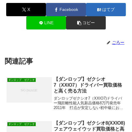
X
Facebook
はてブ
LINE
コピー
ごろー
関連記事
【ダンロップ】ゼクシオ
ダンロップ ゼクシオ
7（XXIO7）ドライバー買取価格
と高く売る方法
ダンロップゼクシオ7（XXIO7)ドライバ
ー飛距離性能人気新品価格8万円発売年
2011年 打点が安定しない初中級におす
すめの【ダンロップ】ゼクシオ
7（XXIO7）ドライバー買取価格と高く売
る方法を紹介します！
【ダンロップ】ゼクシオ8(XXIO8)
ダンロップ ゼクシオ
フェアウェイウッド買取価格と高