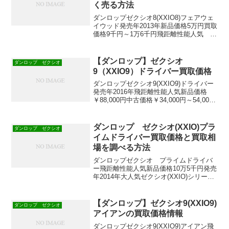
く売る方法
ダンロップゼクシオ8(XXIO8)フェアウェ
イウッド発売年2013年新品価格5万円買取
価格9千円～1万6千円飛距離性能人気 オ
ートマティック系でやさしく飛ばせる
【ダンロップ】ゼクシオ8(XXIO8)フェア
ウェイウッドの買取価格と高く売る方
【ダンロップ】ゼクシオ
ダンロップ ゼクシオ
法...
9（XXIO9）ドライバー買取価格
ダンロップゼクシオ9(XXIO9)ドライバー
発売年2016年飛距離性能人気新品価格
￥88,000円中古価格￥34,000円～54,000
円買取価格￥23,000円～36,000円＊中古
価格、買取価格は2016年2月の参考価格で
す。大人気！ゼ...
ダンロップ ゼクシオ(XXIO)プラ
ダンロップ ゼクシオ
イムドライバー買取価格と買取相
場を調べる方法
ダンロップゼクシオ プライムドライバ
ー飛距離性能人気新品価格10万5千円発売
年2014年大人気ゼクシオ(XXIO)シリーズ
の中でも超軽量タイプ ゼクシオ プラ
イムドライバー買取価格と買取相場を調
べる方法を紹介します。
【ダンロップ】ゼクシオ9(XXIO9)
ダンロップ ゼクシオ
アイアンの買取価格情報
ダンロップゼクシオ9(XXIO9)アイアン飛