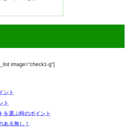
_list image=”check1-g”]
イント
ント
トを選ぶ時のポイント
のある無し！