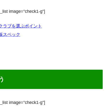
_list image=”check1-g”]
クラブを選ぶポイント
板スペック
う
_list image=”check1-g”]