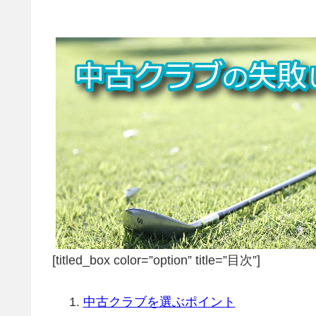
[titled_box color=”option” title=”目次”]
中古クラブを選ぶポイント