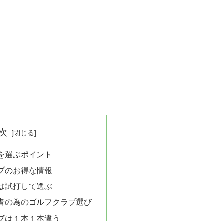
次
を選ぶポイント
プのお得な情報
は試打して選ぶ
者の為のゴルフクラブ選び
ブは１本１本違う