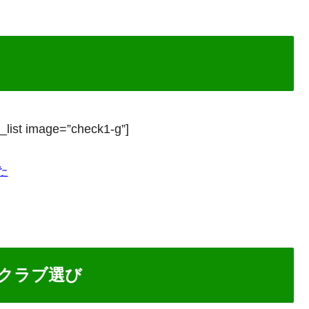
_list image=”check1-g”]
た
クラブ選び