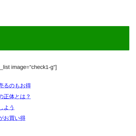
_list image=”check1-g”]
売るのもお得
の正体とは？
しよう
がお買い得